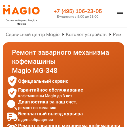
+7 (495) 106-23-05
Ежедневно с 9:00 до 21:00
Сервисный центр Magio
в
Москве
Сервисный центр Magio
Каталог устройств
Ремон
Ремонт заварного механизма
кофемашины
Magio MG-348
Официальный сервис
Гарантийное обслуживание
кофемашины Magio до 3 лет
Диагностика за наш счет,
ремонт по желанию
Бесплатный выезд курьера
в день обращения
Ремонт заварного механизма кофемашины