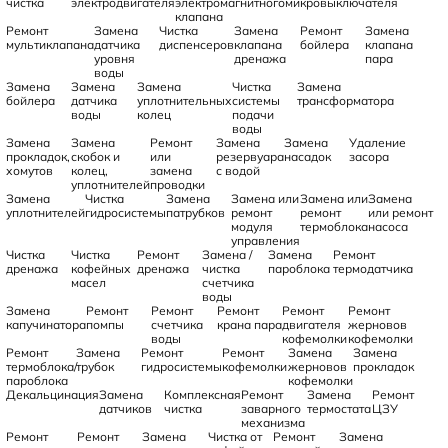
чистка
электродвигателя
электромагнитного
микровыключателя
клапана
Ремонт
Замена
Чистка
Замена
Ремонт
Замена
мультиклапана
датчика
диспенсеров
клапана
бойлера
клапана
уровня
дренажа
пара
воды
Замена
Замена
Замена
Чистка
Замена
бойлера
датчика
уплотнительных
системы
трансформатора
воды
колец
подачи
воды
Замена
Замена
Ремонт
Замена
Замена
Удаление
прокладок,
скобок и
или
резервуара
насадок
засора
хомутов
колец,
замена
с водой
уплотнителей
проводки
Замена
Чистка
Замена
Замена или
Замена или
Замена
уплотнителей
гидросистемы
патрубков
ремонт
ремонт
или ремонт
модуля
термоблока
насоса
управления
Чистка
Чистка
Ремонт
Замена /
Замена
Ремонт
дренажа
кофейных
дренажа
чистка
пароблока
термодатчика
масел
счетчика
воды
Замена
Ремонт
Ремонт
Ремонт
Ремонт
Ремонт
капучинатора
помпы
счетчика
крана пара
двигателя
жерновов
воды
кофемолки
кофемолки
Ремонт
Замена
Ремонт
Ремонт
Замена
Замена
термоблока/
трубок
гидросистемы
кофемолки
жерновов
прокладок
пароблока
кофемолки
Декальцинация
Замена
Комплексная
Ремонт
Замена
Ремонт
датчиков
чистка
заварного
термостата
ЦЗУ
механизма
Ремонт
Ремонт
Замена
Чистка от
Ремонт
Замена