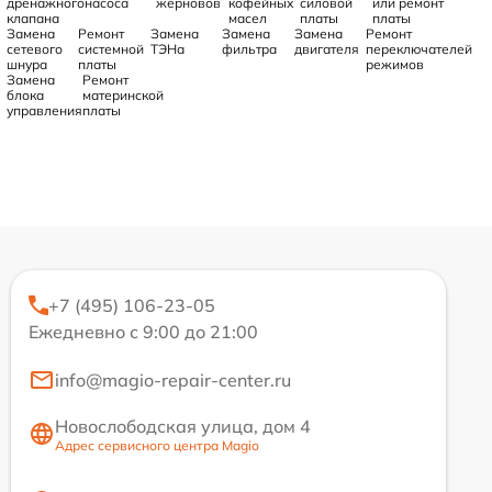
дренажного
насоса
жерновов
кофейных
силовой
или ремонт
клапана
масел
платы
платы
Замена
Ремонт
Замена
Замена
Замена
Ремонт
сетевого
системной
ТЭНа
фильтра
двигателя
переключателей
шнура
платы
режимов
Замена
Ремонт
блока
материнской
управления
платы
+7 (495) 106-23-05
Ежедневно с 9:00 до 21:00
info@magio-repair-center.ru
Новослободская улица, дом 4
Адрес сервисного центра Magio